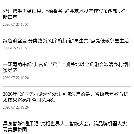
浙川携手再结硕果：“柚香谷”武胜基地投产续写东西部协作
新篇章
2026-07-23 15:57
绿色迎盛夏 分类践新风|余杭街道“再生集”点亮低碳邻里生活
2026-07-23 15:57
一颗葡萄串起“共富链”|浙江上虞盖北以全链融合激活乡村“甜
蜜经济”
2026-07-22 19:26
2026年“好时光·乐龄杯”浙江区域海选落幕，省级老年教育优
质成果将亮相全国总展演
2026-07-22 19:26
具身智能“通用语”亮相世界人工智能大会，跨品牌机器人实
现集群协同