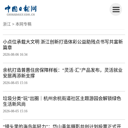
浙江
> 本网专稿
小点位承载大文明 浙江创新打造体彩公益助残点书写共富新
篇章
2026-08-06 16:34
余杭打造普惠住房保障样板：“灵活·汇”产品发布，灵活就业
安居再添新支撑
2026-08-05 15:16
垃圾分类“玩”出圈｜杭州余杭街道社区主题游园会解锁绿色
生活新风尚
2026-08-05 15:16
“镜头里的海岛年轻力”：岱山青年摄影共创计划投票正式开