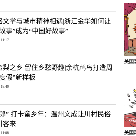
络文学与城市精神相遇|浙江金华如何让
故事”成为“中国好故事”
 11:17
美国
蜜梨之乡 留住乡愁野趣|余杭鸬鸟打造周
微度假”新样板
 18:40
新郎” 打卡畲乡年：温州文成让川村民俗
引客来
美国
 11:08