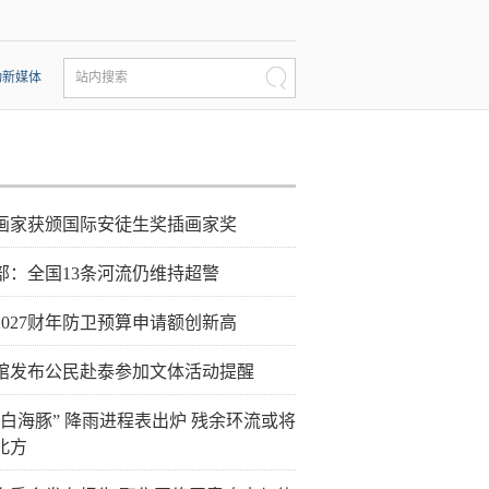
动新媒体
站内搜索
画家获颁国际安徒生奖插画家奖
部：全国13条河流仍维持超警
2027财年防卫预算申请额创新高
馆发布公民赴泰参加文体活动提醒
“白海豚” 降雨进程表出炉 残余环流或将
北方