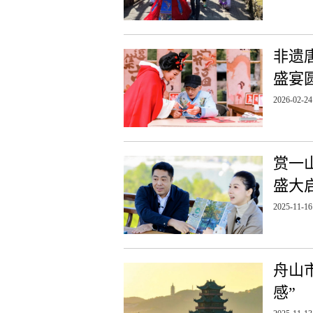
非遗
盛宴
2026-02-24
赏一山
盛大
2025-11-16
舟山
感”