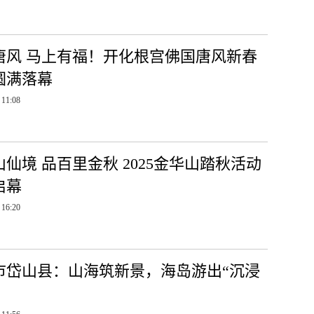
唐风 马上有福！开化根宫佛国唐风新春
圆满落幕
 11:08
仙境 品百里金秋 2025金华山踏秋活动
启幕
 16:20
市岱山县：山海筑新景，海岛游出“沉浸