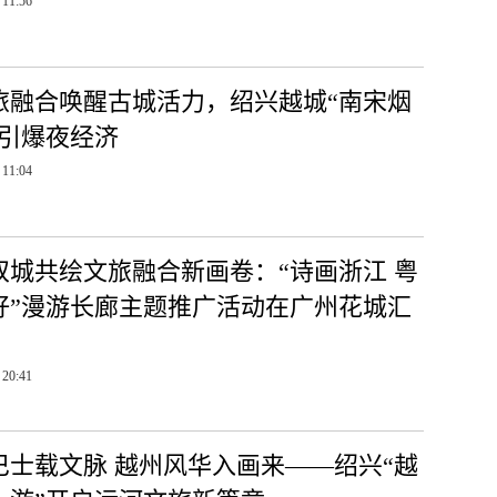
 11:56
旅融合唤醒古城活力，绍兴越城“南宋烟
”引爆夜经济
 11:04
双城共绘文旅融合新画卷：“诗画浙江 粤
好”漫游长廊主题推广活动在广州花城汇
 20:41
巴士载文脉 越州风华入画来——绍兴“越