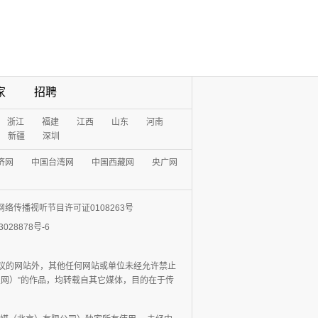
家
招聘
浙江
福建
江西
山东
河南
新疆
深圳
济网
中国台湾网
中国西藏网
央广网
网络传播视听节目许可证0108263号
3028878号-6
协议的网站外，其他任何网站或单位未经允许禁止
日报网）”的作品，均转载自其它媒体，目的在于传