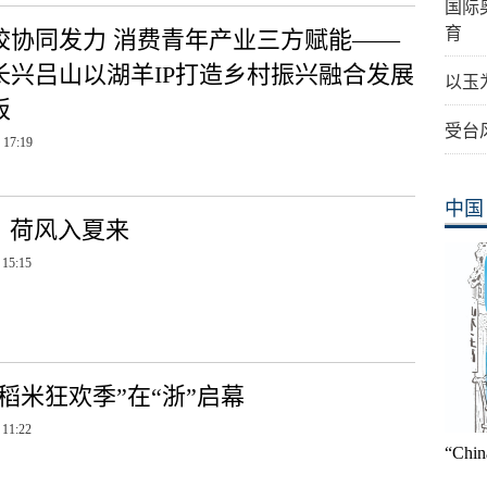
国际
育
校协同发力 消费青年产业三方赋能——
长兴吕山以湖羊IP打造乡村振兴融合发展
以玉
板
受台
 17:19
中国
：荷风入夏来
 15:15
稻米狂欢季”在“浙”启幕
 11:22
“Ch