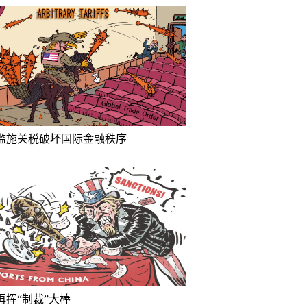
滥施关税破坏国际金融秩序
再挥“制裁”大棒