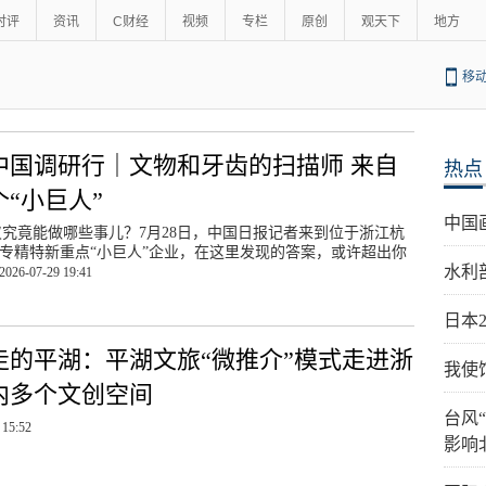
时评
资讯
C财经
视频
专栏
原创
观天下
地方
移
中国调研行｜文物和牙齿的扫描师 来自
热点
个“小巨人”
中国
仪究竟能做哪些事儿？7月28日，中国日报记者来到位于浙江杭
专精特新重点“小巨人”企业，在这里发现的答案，或许超出你
水利
2026-07-29 19:41
日本
走的平湖：平湖文旅“微推介”模式走进浙
我使
内多个文创空间
台风
 15:52
影响