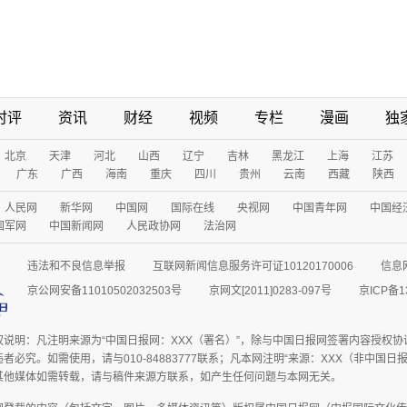
时评
资讯
财经
视频
专栏
漫画
独
北京
天津
河北
山西
辽宁
吉林
黑龙江
上海
江苏
广东
广西
海南
重庆
四川
贵州
云南
西藏
陕西
人民网
新华网
中国网
国际在线
央视网
中国青年网
中国经
国军网
中国新闻网
人民政协网
法治网
违法和不良信息举报
互联网新闻信息服务许可证10120170006
信息
京公网安备11010502032503号
京网文[2011]0283-097号
京ICP备1
权说明：凡注明来源为“中国日报网：XXX（署名）”，除与中国日报网签署内容授权
者必究。如需使用，请与010-84883777联系；凡本网注明“来源：XXX（非中国
其他媒体如需转载，请与稿件来源方联系，如产生任何问题与本网无关。