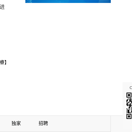
进
睿】
独家
招聘