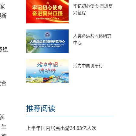
家
牢记初心使命 奋进复
兴征程
展新
人类命运共同体研究
中心
终稳
活力中国调研行
造合
推荐阅读
起就
、生
上半年国内居民出游34.63亿人次