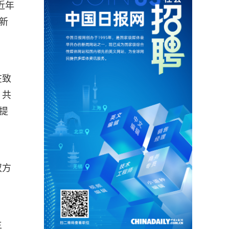
近年
新
在致
，共
提
双方
主