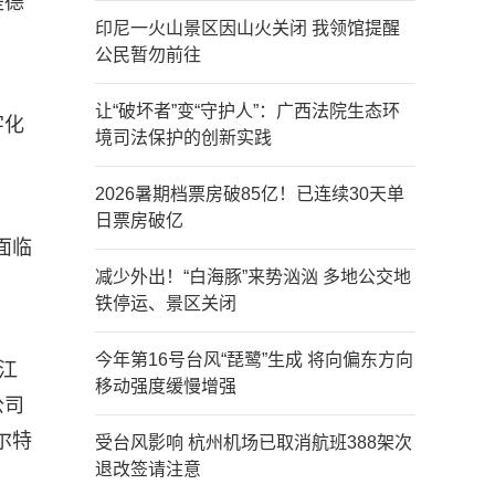
是德
印尼一火山景区因山火关闭 我领馆提醒
公民暂勿前往
让“破坏者”变“守护人”：广西法院生态环
字化
境司法保护的创新实践
2026暑期档票房破85亿！已连续30天单
日票房破亿
面临
减少外出！“白海豚”来势汹汹 多地公交地
铁停运、景区关闭
今年第16号台风“琵鹭”生成 将向偏东方向
江
移动强度缓慢增强
公司
尔特
受台风影响 杭州机场已取消航班388架次
退改签请注意