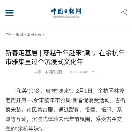
中国日报网
>
本网专稿
>
新春走基层 | 穿越千年赴宋“潮”，在余杭年
市雅集里过个沉浸式文化年
来源：中国日报网
2026-02-02 17:11
“和美‘余’乡，启‘杭’味来”。2月1日，余杭闲林埠
老街开启一场“宋韵年市雅集”新春促消费活动。古街
换宋装，市民着古服，通过蹴鞠、投壶、拓印、系
愿等互动，沉浸式体验宋代年节氛围，感受古今交
融的“余杭年味”。