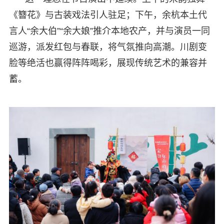
《簪花》与古装戏法引人驻足；下午，余杭本土代
言人“余大伯”“余大娘”推介本地农产，并与演员一同
巡游，派发红包与春联，将气氛推向高潮。川剧变
脸等绝活也赢得阵阵喝彩，展现传统艺术的兼容并
蓄。