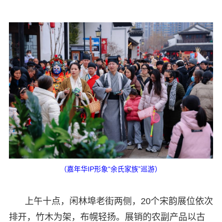
（嘉年华IP形象“余氏家族”巡游）
上午十点，闲林埠老街两侧，20个宋韵展位依次
排开，竹木为架，布幌轻扬。展销的农副产品以古