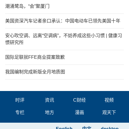
潮涌鹭岛，“会”聚厦门
美国资深汽车记者亲口承认：中国电动车已领先美国十年
安心吹空调、远离“空调病”，不妨养成这些小习惯 | 健康习
惯研究所
国际足联就FFE商业提案致歉
我国编制完成新版全月地质图
时评
资讯
C财经
视频
专栏
地方
漫画
观天下
English
中文
desktop