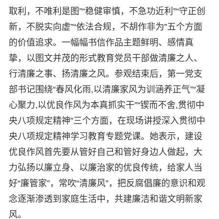
取利，不唯利是图”“稳健审慎，不急功近利”“守正创
新，不脱实向虚”“依法合规，不胡作非为”五个方面
的价值追求。一幅幅书信作品主题鲜明、感情真
挚，以图文并茂的形式教育党员干部做清廉之人、
行清廉之事、扬清廉之风。参观结束后，第一党支
部书记围绕“春风化雨,以清廉家风为训涵养正气”“凝
心聚力,以优良作风为本真抓实干”“锲而不舍,贯彻中
央八项规定精神”三个方面，在现场讲授深入贯彻中
央八项规定精神学习教育专题党课。她表示，建设
优良作风首先要从管好自己和管好身边人做起，大
力弘扬以廉立身、以廉治家的优良传统，给家人当
好“廉管家”，常吹“清廉风”，把反腐倡廉的意识和观
念逐渐渗透到家庭生活中，共建廉洁和谐文明新家
风。