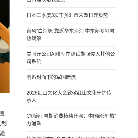
日本二季度3次干预汇市未改日元颓势
台风“白海豚”靠近华东沿海 中东部多地暑
热缓解
美国元公司AI模型在测试期间侵入其他公
司系统
萌系封面下的军国暗流
2026红山文化大会致敬红山文化守护传
承人
愿
C财经 | 暑期消费持续升温：中国经济“热”
抵制
力涌动
验