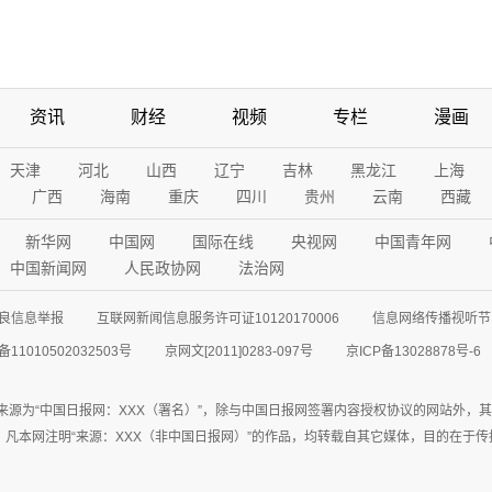
资讯
财经
视频
专栏
漫画
天津
河北
山西
辽宁
吉林
黑龙江
上海
广西
海南
重庆
四川
贵州
云南
西藏
新华网
中国网
国际在线
央视网
中国青年网
中国新闻网
人民政协网
法治网
良信息举报
互联网新闻信息服务许可证10120170006
信息网络传播视听节目
11010502032503号
京网文[2011]0283-097号
京ICP备13028878号-6
来源为“中国日报网：XXX（署名）”，除与中国日报网签署内容授权协议的网站外，
77联系；凡本网注明“来源：XXX（非中国日报网）”的作品，均转载自其它媒体，目的