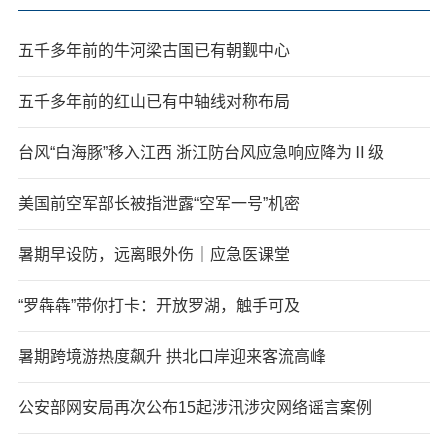
五千多年前的牛河梁古国已有朝觐中心
五千多年前的红山已有中轴线对称布局
台风“白海豚”移入江西 浙江防台风应急响应降为Ⅱ级
美国前空军部长被指泄露“空军一号”机密
暑期早设防，远离眼外伤｜应急医课堂
“罗犇犇”带你打卡：开放罗湖，触手可及
暑期跨境游热度飙升 拱北口岸迎来客流高峰
公安部网安局再次公布15起涉汛涉灾网络谣言案例