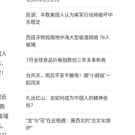
民调：半数美国人认为美军行动将破坏中
东稳定
西班牙称捣毁地中海大型偷渡网络 78人
被捕
国人
7月全球食品价格指数创三年多来新高
体、
贺！
台风天，雨后平安不触电！跟“小赫兹”一
起闯关
习近
礼出红山：龙如何成为中国人的精神坐
标？
跑
省域
“龙”与“花”在此相遇：冀西北的“古文化熔
话。
炉”