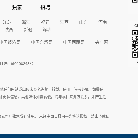
独家
招聘
江苏
浙江
福建
江西
山东
河南
Ch
陕西
新疆
深圳
中国经济网
中国台湾网
中国西藏网
央广网
许可证0108263号
其他任何网站或单位未经允许禁止转载、使用，违者必究。如需使
在于传播更多信息，其他媒体如需转载，请与稿件来源方联系，如产生任
公司）独家所有使用。 未经中国日报网事先协议授权，禁止转载使