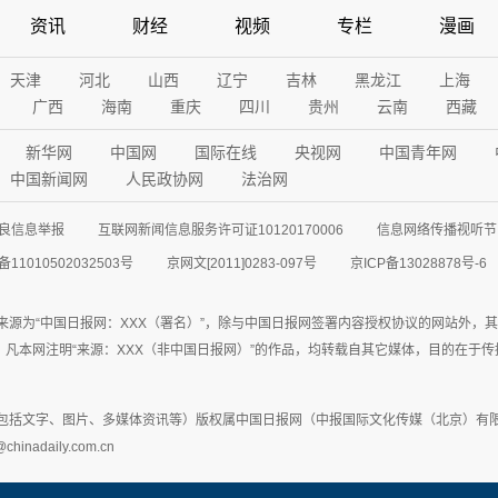
资讯
财经
视频
专栏
漫画
天津
河北
山西
辽宁
吉林
黑龙江
上海
广西
海南
重庆
四川
贵州
云南
西藏
新华网
中国网
国际在线
央视网
中国青年网
中国新闻网
人民政协网
法治网
良信息举报
互联网新闻信息服务许可证10120170006
信息网络传播视听节目
11010502032503号
京网文[2011]0283-097号
京ICP备13028878号-6
来源为“中国日报网：XXX（署名）”，除与中国日报网签署内容授权协议的网站外，
77联系；凡本网注明“来源：XXX（非中国日报网）”的作品，均转载自其它媒体，目的
包括文字、图片、多媒体资讯等）版权属中国日报网（中报国际文化传媒（北京）有限
adaily.com.cn