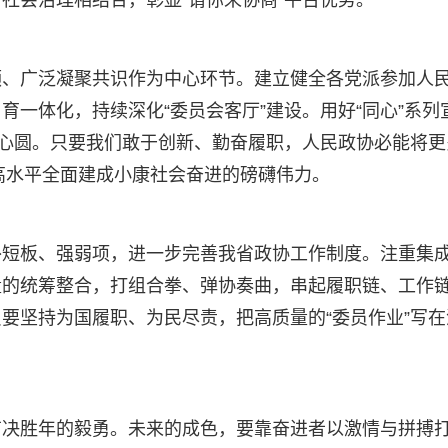
社会治理相结合，彰显“请你来协商”平台优势。
领、广泛凝聚共识作为中心环节。建立健全各党派参加人
一体化，持续深化“委员会客厅”建设。用好“同心”系列
同心圆。只要我们敢于创新、勤奋履职，人民政协必能将更
着高水平全面建成小康社会奋进的磅礴伟力。
补短板、强弱项，进一步完善我省政协工作制度。注重集
量的统筹整合，打组合拳、弹协奏曲，串起履职链、工作
要坚持为国履职、为民尽责，把高质量的“委员作业”写在
有决胜年的毅勇。未来的成色，要靠奋进者以激情与拼搏