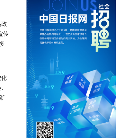
民政
宣传
多
成化
链、
浙
打