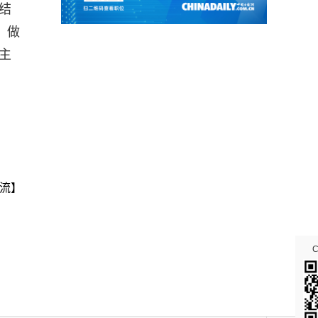
结
、做
主
流】